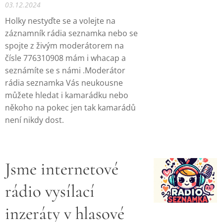
03.12.2024
Holky nestyďte se a volejte na
záznamník rádia seznamka nebo se
spojte z živým moderátorem na
čísle 776310908 mám i whacap a
seznámíte se s námi .Moderátor
rádia seznamka Vás neukousne
můžete hledat i kamarádku nebo
někoho na pokec jen tak kamarádů
není nikdy dost.
Jsme internetové
rádio vysílací
inzeráty v hlasové