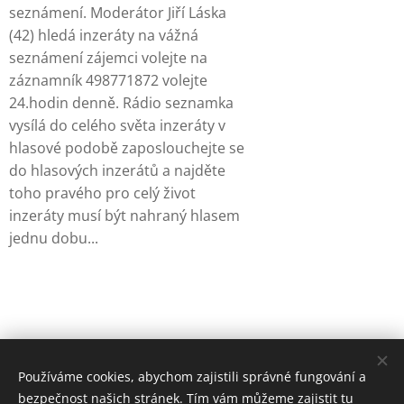
seznámení. Moderátor Jiří Láska
(42) hledá inzeráty na vážná
seznámení zájemci volejte na
záznamník 498771872 volejte
24.hodin denně. Rádio seznamka
vysílá do celého světa inzeráty v
hlasové podobě zaposlouchejte se
do hlasových inzerátů a najděte
toho pravého pro celý život
inzeráty musí být nahraný hlasem
jednu dobu...
Používáme cookies, abychom zajistili správné fungování a
bezpečnost našich stránek. Tím vám můžeme zajistit tu