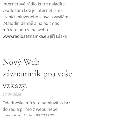
internetové rádio které naladíte
všude tam kde je internet jsme
stanici mluveného slova a vysíláme
24.hodin denně a naladit nás
můžete pouze na webu
www.radioseznamka.eu
Jiří Láska
Nový Web
záznamník pro vaše
vzkazy.
17.05.2026
Odedneška můžete namluvit vzkaz
do rádia přímo z webu nebo
zavolat na číslo 498771872.