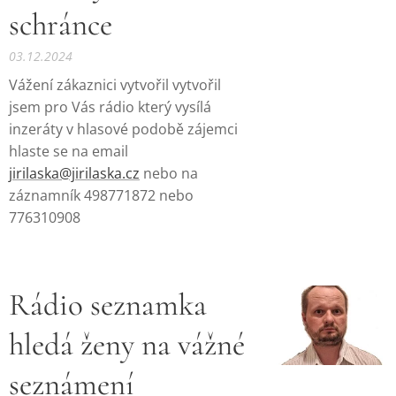
schránce
03.12.2024
Vážení zákaznici vytvořil vytvořil
jsem pro Vás rádio který vysílá
inzeráty v hlasové podobě zájemci
hlaste se na email
jirilaska@jirilaska.cz
nebo na
záznamník 498771872 nebo
776310908
Rádio seznamka
hledá ženy na vážné
seznámení